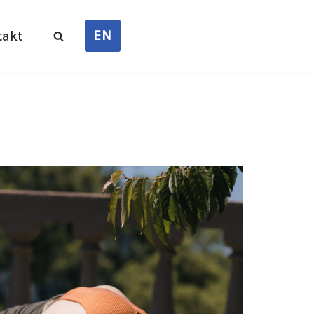
EN
takt