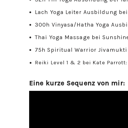
Lach Yoga Leiter Ausbildung bei
300h Vinyasa/Hatha Yoga Ausbil
Thai Yoga Massage bei Sunshine
75h Spiritual Warrior Jivamukt
Reiki Level 1 & 2 bei Kate Parrott:
Eine kurze Sequenz von mir:
V
i
d
e